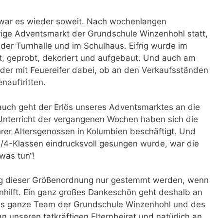
war es wieder soweit. Nach wochenlangen
rige Adventsmarkt der Grundschule Winzenhohl statt,
der Turnhalle und im Schulhaus. Eifrig wurde im
lt, geprobt, dekoriert und aufgebaut. Und auch am
nder mit Feuereifer dabei, ob an den Verkaufsständen
nauftritten.
uch geht der Erlös unseres Adventsmarktes an die
 Unterricht der vergangenen Wochen haben sich die
hrer Altersgenossen in Kolumbien beschäftigt. Und
3/4-Klassen eindrucksvoll gesungen wurde, war die
was tun“!
ung dieser Größenordnung nur gestemmt werden, wenn
hilft. Ein ganz großes Dankeschön geht deshalb an
 das ganze Team der Grundschule Winzenhohl und des
n unseren tatkräftigen Elternbeirat und natürlich an