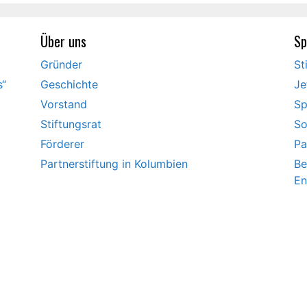
Über uns
Sp
Gründer
St
s“
Geschichte
Je
Vorstand
Sp
Stiftungsrat
So
Förderer
Pa
Partnerstiftung in Kolumbien
Be
En