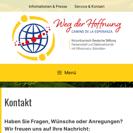
Springe
Informationen & Presse
Service & Kontakt
zum
Inhalt
Menü
Kontakt
Haben Sie Fragen, Wünsche oder Anregungen?
Wir freuen uns auf Ihre Nachricht: