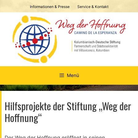
Springe
Informationen & Presse
Service & Kontakt
zum
Inhalt
Menü
Hilfsprojekte der Stiftung „Weg der
Hoffnung“
Der Weg der Hoffnung eröffnet in seinen