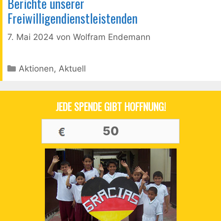
Berichte unserer
Jugendliche
Freiwilligendienstleistenden
in
Kolumbien
7. Mai 2024
von
Wolfram Endemann
Kategorien
Aktionen
,
Aktuell
JEDE SPENDE GIBT HOFFNUNG!