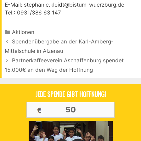
E-Mail: stephanie.kloidt@bistum-wuerzburg.de
Tel.: 0931/386 63 147
Kategorien
Aktionen
Beitrags-
Spendenübergabe an der Karl-Amberg-
Navigation
Mittelschule in Alzenau
Partnerkaffeeverein Aschaffenburg spendet
15.000€ an den Weg der Hoffnung
JEDE SPENDE GIBT HOFFNUNG!