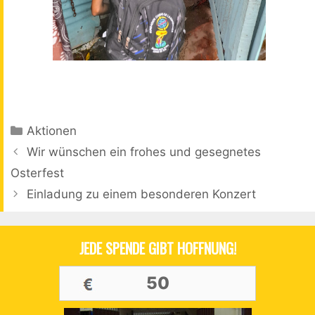
Kategorien
Aktionen
Beitrags-
Wir wünschen ein frohes und gesegnetes
Navigation
Osterfest
Einladung zu einem besonderen Konzert
JEDE SPENDE GIBT HOFFNUNG!