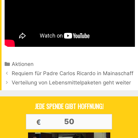
Kategorien
Aktionen
Beitrags-
Requiem für Padre Carlos Ricardo in Mainaschaff
Navigation
Verteilung von Lebensmittelpaketen geht weiter
JEDE SPENDE GIBT HOFFNUNG!