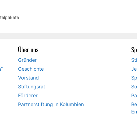
telpakete
Über uns
Sp
Gründer
St
s“
Geschichte
Je
Vorstand
Sp
Stiftungsrat
So
Förderer
Pa
Partnerstiftung in Kolumbien
Be
En