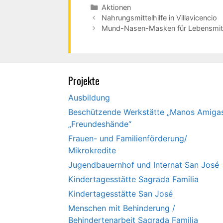
Kategorien
Aktionen
Beitrags-
Nahrungsmittelhilfe in Villavicencio
Navigation
Mund-Nasen-Masken für Lebensmit
Projekte
Ausbildung
Beschützende Werkstätte „Manos Amiga
„Freundeshände“
Frauen- und Familienförderung/
Mikrokredite
Jugendbauernhof und Internat San José
Kindertagesstätte Sagrada Familia
Kindertagesstätte San José
Menschen mit Behinderung /
Behindertenarbeit Sagrada Familia